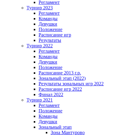
Регламент
Турнир 2023
Регламент
Команды
Девушки
Положение
Расписание игр
Результаты
Турнир 2022
Регламент
Команды
Девушки
Положение
Расписание 2013 г.р.
Зональный этап (2022)
Результаты зональных игр 2022
Расписание игр 2022
Финал 2022
Турнир 2021
Регламент
Положение
Команды
Девушки
Зональный этап
Зона Мантурово