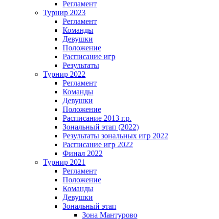
Регламент
Турнир 2023
Регламент
Команды
Девушки
Положение
Расписание игр
Результаты
Турнир 2022
Регламент
Команды
Девушки
Положение
Расписание 2013 г.р.
Зональный этап (2022)
Результаты зональных игр 2022
Расписание игр 2022
Финал 2022
Турнир 2021
Регламент
Положение
Команды
Девушки
Зональный этап
Зона Мантурово